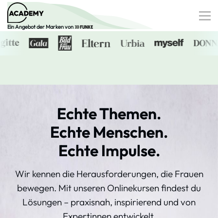
Ein Angebot der Marken von
Finanzen
Gesundheit
Familie
Digitale Dossiers
Echte Themen.
0€-Angebote
Echte Menschen.
Echte Impulse.
Anmelden
Wir kennen die Herausforderungen, die Frauen
bewegen.
Mit unseren Onlinekursen findest
du
Lösungen – praxisnah, inspirierend und von
Expertinnen
entwickelt.